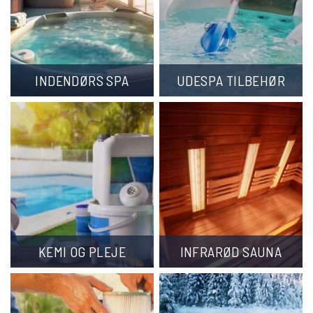
INDENDØRS SPA
UDESPA TILBEHØR
KEMI OG PLEJE
INFRARØD SAUNA