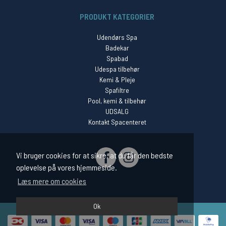
PRODUKT KATEGORIER
Udendørs Spa
Badekar
Spabad
Udespa tilbehør
Kemi & Pleje
Spafiltre
Pool, kemi & tilbehør
UDSALG
Kontakt Spacenteret
SOCIAL
Vi bruger cookies for at sikre, at du får den bedste
oplevelse på vores hjemmeside.
Læs mere om cookies
Ok