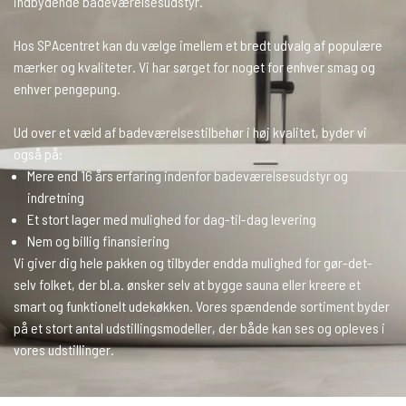
indbydende badeværelsesudstyr.
Hos SPAcentret kan du vælge imellem et bredt udvalg af populære
mærker og kvaliteter. Vi har sørget for noget for enhver smag og
enhver pengepung.
Ud over et væld af badeværelsestilbehør i høj kvalitet, byder vi
også på:
Mere end 16 års erfaring indenfor badeværelsesudstyr og
indretning
Et stort lager med mulighed for dag-til-dag levering
Nem og billig finansiering
Vi giver dig hele pakken og tilbyder endda mulighed for gør-det-
selv folket, der bl.a. ønsker selv at bygge sauna eller kreere et
smart og funktionelt udekøkken. Vores spændende sortiment byder
på et stort antal udstillingsmodeller, der både kan ses og opleves i
vores udstillinger.