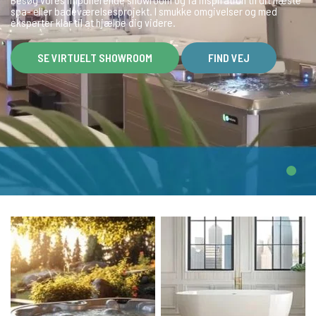
spa- eller badeværelsesprojekt. I smukke omgivelser og med
eksperter klar til at hjælpe dig videre.
SE VIRTUELT SHOWROOM
FIND VEJ
Kategorier