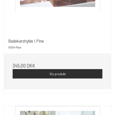
Badekarshylde i Pine
10191-Pine
345,00 DKK
Vis produkt
Tilbud