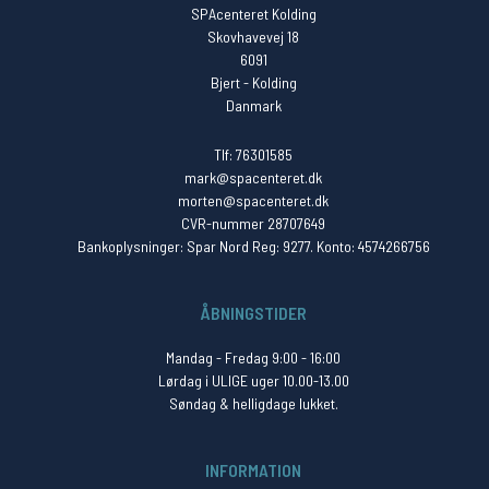
SPAcenteret Kolding
Skovhavevej 18
6091
Bjert - Kolding
Danmark
Tlf: 76301585
mark@spacenteret.dk
morten@spacenteret.dk
CVR-nummer 28707649
Bankoplysninger: Spar Nord Reg: 9277. Konto: 4574266756
ÅBNINGSTIDER
Mandag - Fredag 9:00 - 16:00
Lørdag i ULIGE uger 10.00-13.00
Søndag & helligdage lukket.
INFORMATION