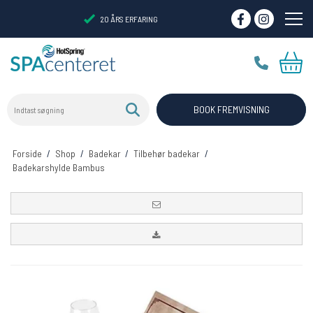
20 ÅRS ERFARING
Indtast søgning
VIRTUELT SHOWROOM
BOOK FREMVISNING
Forside
/
Shop
/
Badekar
/
Tilbehør badekar
/
Badekarshylde Bambus