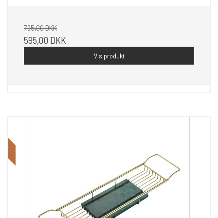
795,00 DKK
595,00 DKK
Vis produkt
Tilbud