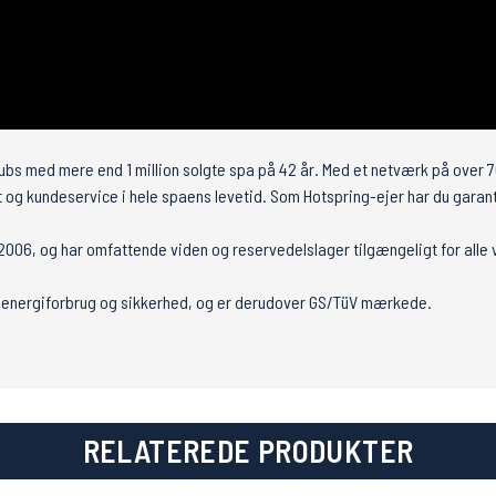
bs med mere end 1 million solgte spa på 42 år. Med et netværk på over 7
t og kundeservice i hele spaens levetid. Som Hotspring-ejer har du garant
006, og har omfattende viden og reservedelslager tilgængeligt for alle
or energiforbrug og sikkerhed, og er derudover GS/TüV mærkede.
RELATEREDE PRODUKTER