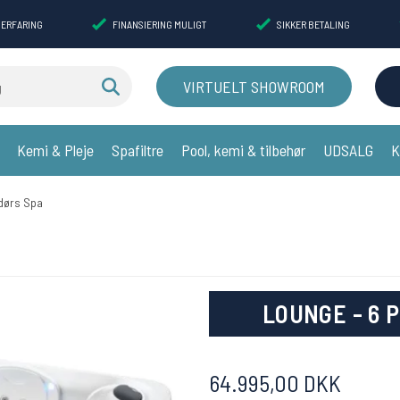
 ERFARING
FINANSIERING MULIGT
SIKKER BETALING
VIRTUELT SHOWROOM
Kemi & Pleje
Spafiltre
Pool, kemi & tilbehør
UDSALG
K
dørs Spa
LOUNGE - 6 
64.995,00 DKK