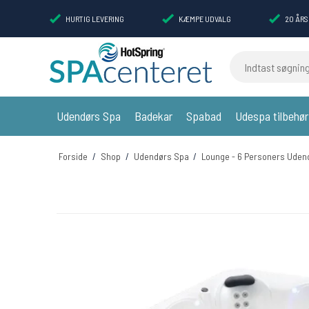
HURTIG LEVERING
KÆMPE UDVALG
20 ÅRS
Indtast søgning
Udendørs Spa
Badekar
Spabad
Udespa tilbehør
Forside
/
Shop
/
Udendørs Spa
/
Lounge - 6 Personers Uden