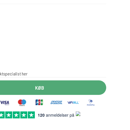
ktspecialist her
KØB
120
anmeldelser på