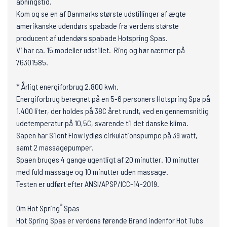
åbningstid.
Kom og se en af Danmarks største udstillinger af ægte
amerikanske udendørs spabade fra verdens største
producent af udendørs spabade Hotspring Spas.
Vi har ca. 15 modeller udstillet. Ring og hør nærmer på
76301585.
* Årligt energiforbrug 2.800 kwh.
Energiforbrug beregnet på en 5-6 personers Hotspring Spa på
1.400 liter, der holdes på 38C året rundt, ved en gennemsnitlig
udetemperatur på 10,5C, svarende til det danske klima.
Sapen har Silent Flow lydløs cirkulationspumpe på 39 watt,
samt 2 massagepumper.
Spaen bruges 4 gange ugentligt af 20 minutter. 10 minutter
med fuld massage og 10 minutter uden massage.
Testen er udført efter ANSI/APSP/ICC-14-2019.
®
Om Hot Spring
Spas
Hot Spring Spas er verdens førende Brand indenfor Hot Tubs