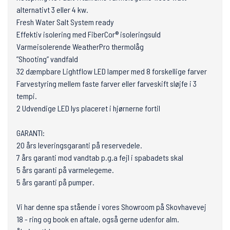
alternativt 3 eller 4 kw.
Fresh Water Salt System ready
Effektiv isolering med FiberCor® isoleringsuld
Varmeisolerende WeatherPro thermolåg
”Shooting” vandfald
32 dæmpbare Lightflow LED lamper med 8 forskellige farver
Farvestyring mellem faste farver eller farveskift sløjfe i 3
tempi.
2 Udvendige LED lys placeret i hjørnerne fortil
GARANTI:
20 års leveringsgaranti på reservedele.
7 års garanti mod vandtab p.g.a fejl i spabadets skal
5 års garanti på varmelegeme.
5 års garanti på pumper.
Vi har denne spa stående i vores Showroom på Skovhavevej
18 - ring og book en aftale, også gerne udenfor alm.