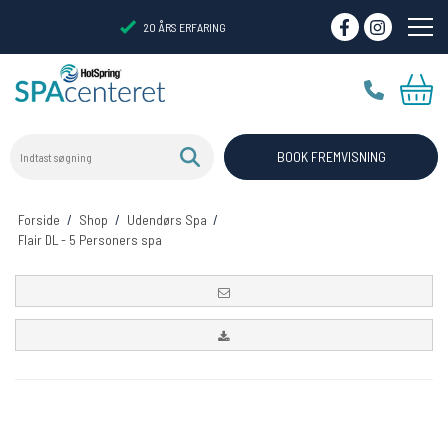
20 ÅRS ERFARING
Indtast søgning
VIRTUELT SHOWROOM
BOOK FREMVISNING
Forside
/
Shop
/
Udendørs Spa
/
Flair DL - 5 Personers spa