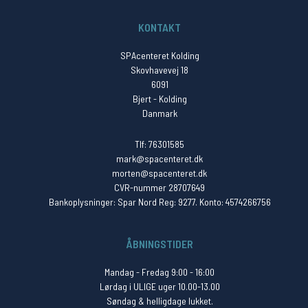
KONTAKT
SPAcenteret Kolding
Skovhavevej 18
6091
Bjert - Kolding
Danmark
Tlf: 76301585
mark@spacenteret.dk
morten@spacenteret.dk
CVR-nummer 28707649
Bankoplysninger: Spar Nord Reg: 9277. Konto: 4574266756
ÅBNINGSTIDER
Mandag - Fredag 9:00 - 16:00
Lørdag i ULIGE uger 10.00-13.00
Søndag & helligdage lukket.