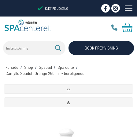
KÆMPE UDVALG
Indtast søgning
VIRTUELT SHOWROOM
BOOK FREMVISNING
Forside
/
Shop
/
Spabad
/
Spa dufte
/
Camylle Spaduft Orange 250 ml. - beroligende