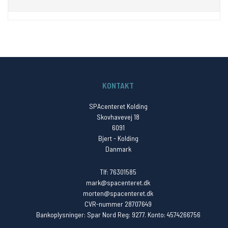
KONTAKT
SPAcenteret Kolding
Skovhavevej 18
6091
Bjert - Kolding
Danmark
Tlf: 76301585
mark@spacenteret.dk
morten@spacenteret.dk
CVR-nummer 28707649
Bankoplysninger: Spar Nord Reg: 9277. Konto: 4574266756