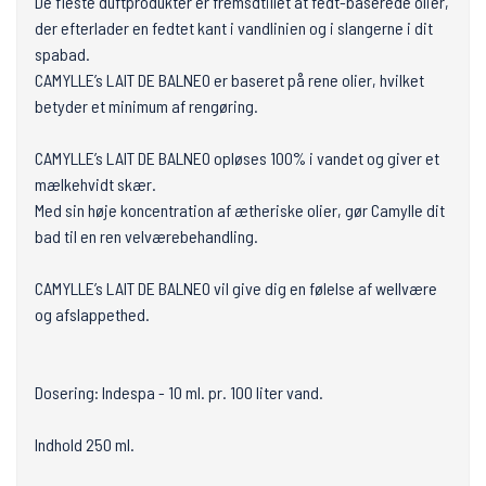
De fleste duftprodukter er fremsdtillet at fedt-baserede olier,
der efterlader en fedtet kant i vandlinien og i slangerne i dit
spabad.
CAMYLLE’s LAIT DE BALNEO er baseret på rene olier, hvilket
betyder et minimum af rengøring.
CAMYLLE’s LAIT DE BALNEO opløses 100% i vandet og giver et
mælkehvidt skær.
Med sin høje koncentration af ætheriske olier, gør Camylle dit
bad til en ren velværebehandling.
CAMYLLE’s LAIT DE BALNEO vil give dig en følelse af wellvære
og afslappethed.
Dosering: Indespa - 10 ml. pr. 100 liter vand.
Indhold 250 ml.