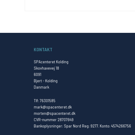
KONTAKT
SPAcenteret Kolding
Skovhavevej 18
6091
Bjert - Kolding
Danmark
Tlf: 76301585
mark@spacenteret.dk
morten@spacenteret.dk
CVR-nummer 28707649
Bankoplysninger: Spar Nord Reg: 9277. Konto: 4574266756