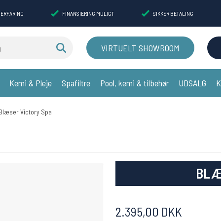
 ERFARING
FINANSIERING MULIGT
SIKKER BETALING
VIRTUELT SHOWROOM
Kemi & Pleje
Spafiltre
Pool, kemi & tilbehør
UDSALG
K
Blæser Victory Spa
BLÆ
2.395,00 DKK