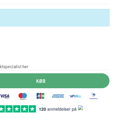
ktspecialist her
KØB
120
anmeldelser på