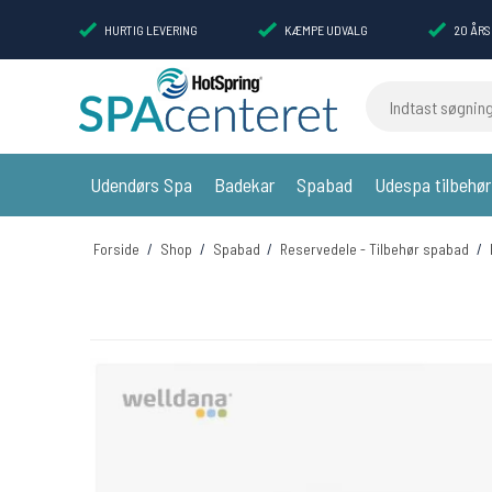
HURTIG LEVERING
KÆMPE UDVALG
20 ÅRS
Indtast søgning
Udendørs Spa
Badekar
Spabad
Udespa tilbehør
Forside
/
Shop
/
Spabad
/
Reservedele - Tilbehør spabad
/