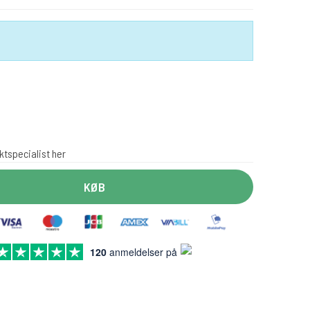
ktspecialist her
KØB
120
anmeldelser på