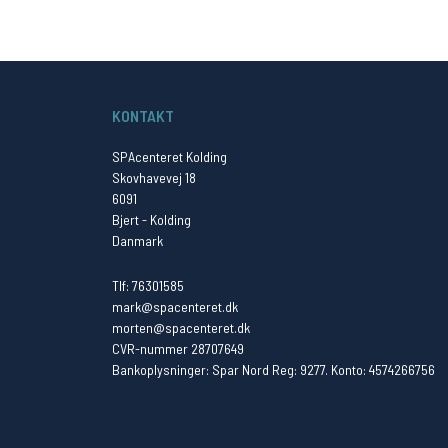
KONTAKT
SPAcenteret Kolding
Skovhavevej 18
6091
Bjert - Kolding
Danmark
Tlf: 76301585
mark@spacenteret.dk
morten@spacenteret.dk
CVR-nummer 28707649
Bankoplysninger: Spar Nord Reg: 9277. Konto: 4574266756