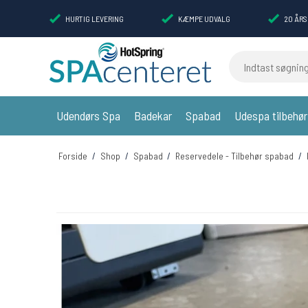
HURTIG LEVERING
KÆMPE UDVALG
20 ÅRS
Indtast søgning
Udendørs Spa
Badekar
Spabad
Udespa tilbehør
Forside
/
Shop
/
Spabad
/
Reservedele - Tilbehør spabad
/