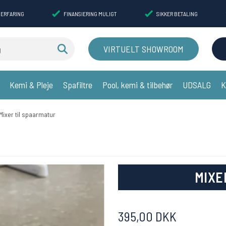
 ERFARING
FINANSIERING MULIGT
SIKKER BETALING
VIRTUELT SHOWROOM
Kemi & Pleje
Spafiltre
Pool, kemi & tilbehør
UDSALG
K
Mixer til spaarmatur
MIXE
395,00 DKK