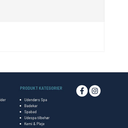
PRODUKT KATEGORIER
SOCIAL
ider
Udendørs Spa
Badekar
Spabad
Udespa tilbehør
Kemi & Pleje