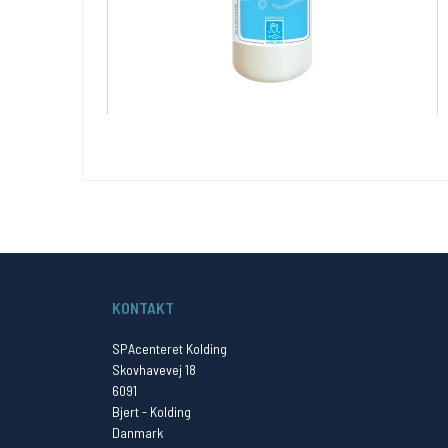
KONTAKT
SPAcenteret Kolding
Skovhavevej 18
6091
Bjert - Kolding
Danmark