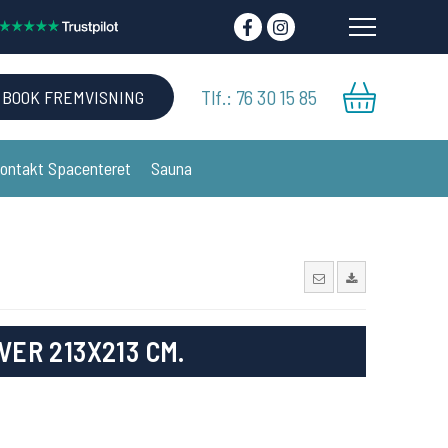
Tlf.: 76 30 15 85
BOOK FREMVISNING
ontakt Spacenteret
Sauna
VER 213X213 CM.