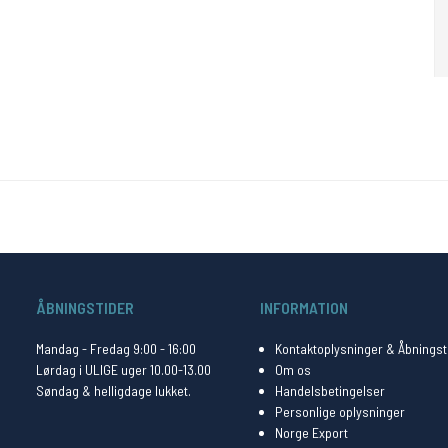
ÅBNINGSTIDER
INFORMATION
Mandag - Fredag 9:00 - 16:00
Kontaktoplysninger & Åbningst
Lørdag i ULIGE uger 10.00-13.00
Om os
Søndag & helligdage lukket.
Handelsbetingelser
Personlige oplysninger
Norge Export