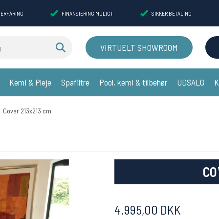
 ERFARING
FINANSIERING MULIGT
SIKKER BETALING
VIRTUELT SHOWROOM
Kemi & Pleje
Spafiltre
Pool, kemi & tilbehør
UDSALG
K
Cover 213x213 cm.
CO
4.995,00 DKK