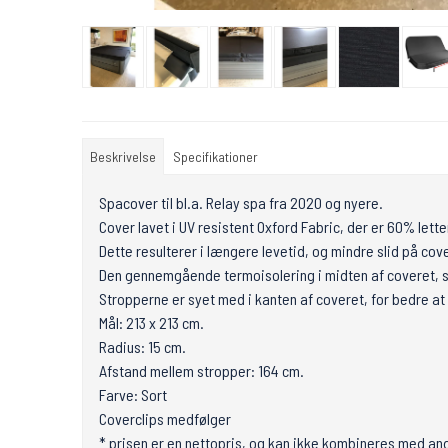
Beskrivelse
Specifikationer
Spacover til bl.a. Relay spa fra 2020 og nyere.
Cover lavet i UV resistent Oxford Fabric, der er 60% lett
Dette resulterer i længere levetid, og mindre slid på cov
Den gennemgående termoisolering i midten af coveret, sø
Stropperne er syet med i kanten af coveret, for bedre at
Mål: 213 x 213 cm.
Radius: 15 cm.
Afstand mellem stropper: 164 cm.
Farve: Sort
Coverclips medfølger
* prisen er en nettopris, og kan ikke kombineres med an