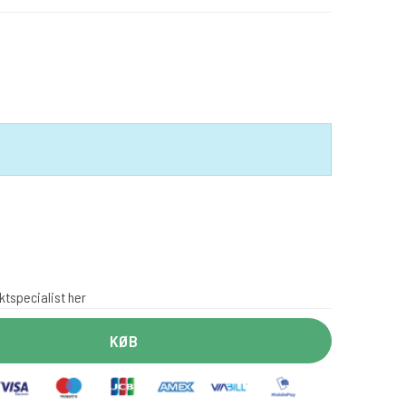
ktspecialist her
KØB