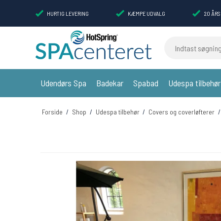
HURTIG LEVERING
KÆMPE UDVALG
20 ÅRS
Indtast søgning
Udendørs Spa
Badekar
Spabad
Udespa tilbehør
Forside
/
Shop
/
Udespa tilbehør
/
Covers og coverløfterer
/