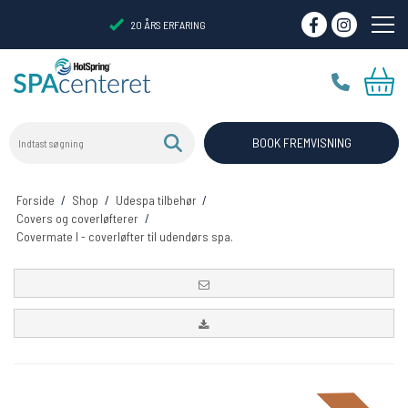
20 ÅRS ERFARING
Indtast søgning
VIRTUELT SHOWROOM
BOOK FREMVISNING
Forside
/
Shop
/
Udespa tilbehør
/
Covers og coverløfterer
/
Covermate I - coverløfter til udendørs spa.
Tilbud 20