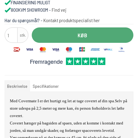
FINANSIERING MULIGT
800KVM SHOWROOM -
Find vej
Har du spørgsmål? -
Kontakt produktspecialist her
KØB
stk.
Fremragende
Beskrivelse
Specifikationer
Med Covermate I er det hurtigt og let at tage coveret af din spa.
Selv på
store udespa på 2,5 meter og mere kan, én person forholdsvis let løfte
coveret.
Coveret hænger på bagsiden af spaen, uden at komme i kontakt med
jorden, så man undgår skader, og forlænger spacoverets levetid
.
Vær opmærksom på at der kræves ca 45 cm. fri plads på den side af