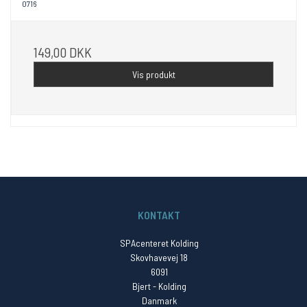
0716
149,00 DKK
Vis produkt
KONTAKT
SPAcenteret Kolding
Skovhavevej 18
6091
Bjert - Kolding
Danmark