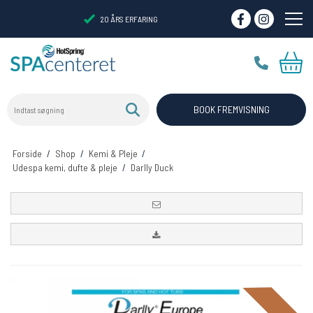
20 ÅRS ERFARING
Indtast søgning
VIRTUELT SHOWROOM
BOOK FREMVISNING
Forside
/
Shop
/
Kemi & Pleje
/
Udespa kemi, dufte & pleje
/
Darlly Duck
Tilbud 11