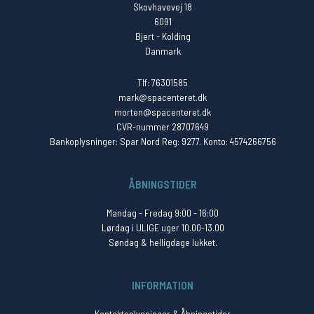
Skovhavevej 18
6091
Bjert - Kolding
Danmark
Tlf: 76301585
mark@spacenteret.dk
morten@spacenteret.dk
CVR-nummer 28707649
Bankoplysninger: Spar Nord Reg: 9277. Konto: 4574266756
ÅBNINGSTIDER
Mandag - Fredag 9:00 - 16:00
Lørdag i ULIGE uger 10.00-13.00
Søndag & helligdage lukket.
INFORMATION
Kontaktoplysninger & Åbningstider