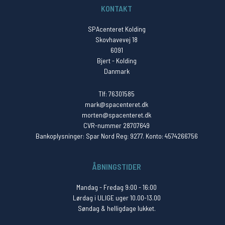
KONTAKT
SPAcenteret Kolding
Skovhavevej 18
6091
Bjert - Kolding
Danmark
Tlf: 76301585
mark@spacenteret.dk
morten@spacenteret.dk
CVR-nummer 28707649
Bankoplysninger: Spar Nord Reg: 9277. Konto: 4574266756
ÅBNINGSTIDER
Mandag - Fredag 9:00 - 16:00
Lørdag i ULIGE uger 10.00-13.00
Søndag & helligdage lukket.