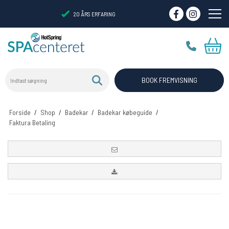
20 ÅRS ERFARING
Indtast søgning
VIRTUELT SHOWROOM
BOOK FREMVISNING
Forside
/
Shop
/
Badekar
/
Badekar købeguide
/
Faktura Betaling