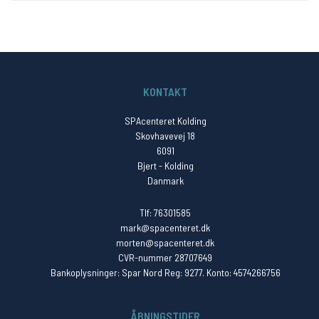
KONTAKT
SPAcenteret Kolding
Skovhavevej 18
6091
Bjert - Kolding
Danmark
Tlf: 76301585
mark@spacenteret.dk
morten@spacenteret.dk
CVR-nummer 28707649
Bankoplysninger: Spar Nord Reg: 9277. Konto: 4574266756
ÅBNINGSTIDER