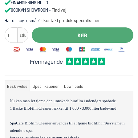
FINANSIERING MULIGT
800KVM SHOWROOM -
Find vej
Har du spørgsmål? -
Kontakt produktspecialist her
KØB
stk.
Fremragende
Beskrivelse
Specifikationer
Downloads
Nu kan man let fjerne den uønskede biofilm i udendørs spabade.
1 flaske BioFilm Cleaner rækker til 1.000 - 3.000 liter badevand.
SpaCare Biofilm Cleaner anvendes til at fjerne biofilm i rørsystemet i
udendørs spa,
hot tops, outdoor Spa og varmtvandsbade.