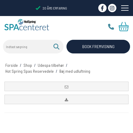
20 ÅRS ERFARING
Indtast søgning
VIRTUELT SHOWROOM
BOOK FREMVISNING
Forside
/
Shop
/
Udespa tilbehør
/
Hot Spring Spas Reservedele
/
Bøj med udluftning