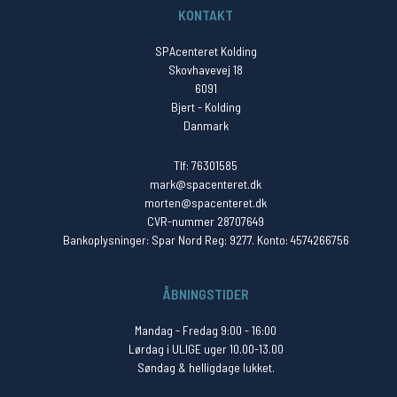
KONTAKT
SPAcenteret Kolding
Skovhavevej 18
6091
Bjert - Kolding
Danmark
Tlf: 76301585
mark@spacenteret.dk
morten@spacenteret.dk
CVR-nummer 28707649
Bankoplysninger: Spar Nord Reg: 9277. Konto: 4574266756
ÅBNINGSTIDER
Mandag - Fredag 9:00 - 16:00
Lørdag i ULIGE uger 10.00-13.00
Søndag & helligdage lukket.