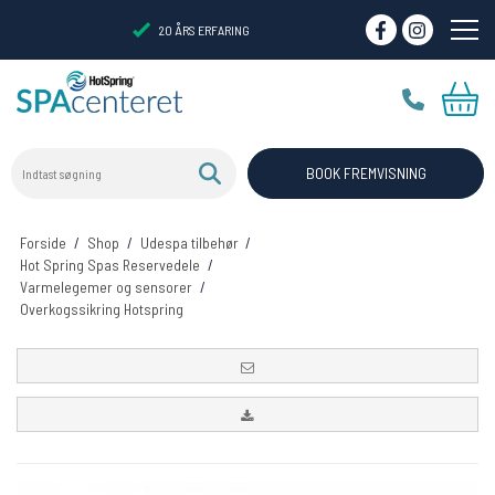
20 ÅRS ERFARING
Indtast søgning
VIRTUELT SHOWROOM
BOOK FREMVISNING
Forside
/
Shop
/
Udespa tilbehør
/
Hot Spring Spas Reservedele
/
Varmelegemer og sensorer
/
Overkogssikring Hotspring