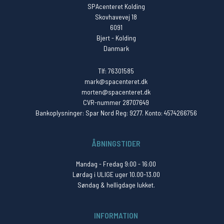
SPAcenteret Kolding
Skovhavevej 18
6091
Bjert - Kolding
Danmark
Tlf: 76301585
mark@spacenteret.dk
morten@spacenteret.dk
CVR-nummer 28707649
Bankoplysninger: Spar Nord Reg: 9277. Konto: 4574266756
ÅBNINGSTIDER
Mandag - Fredag 9:00 - 16:00
Lørdag i ULIGE uger 10.00-13.00
Søndag & helligdage lukket.
INFORMATION