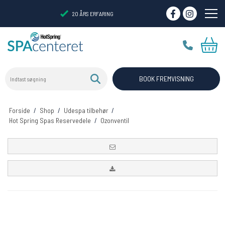
20 ÅRS ERFARING
Indtast søgning
VIRTUELT SHOWROOM
BOOK FREMVISNING
Forside
/
Shop
/
Udespa tilbehør
/
Hot Spring Spas Reservedele
/
Ozonventil