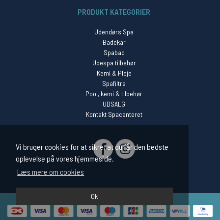
PRODUKT KATEGORIER
Udendørs Spa
Badekar
Spabad
Udespa tilbehør
Kemi & Pleje
Spafiltre
Pool, kemi & tilbehør
UDSALG
Kontakt Spacenteret
SOCIAL
Vi bruger cookies for at sikre, at du får den bedste
oplevelse på vores hjemmeside.
Læs mere om cookies
Ok