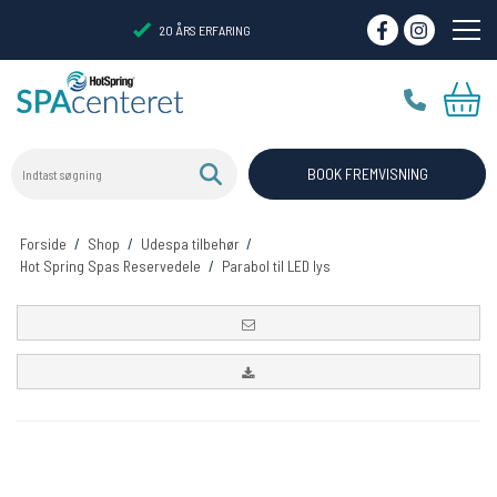
20 ÅRS ERFARING
Indtast søgning
VIRTUELT SHOWROOM
BOOK FREMVISNING
Forside
/
Shop
/
Udespa tilbehør
/
Hot Spring Spas Reservedele
/
Parabol til LED lys