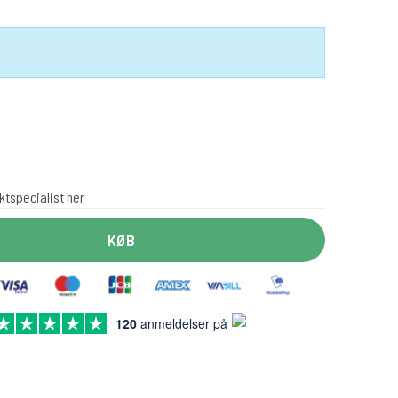
ktspecialist her
KØB
120
anmeldelser på