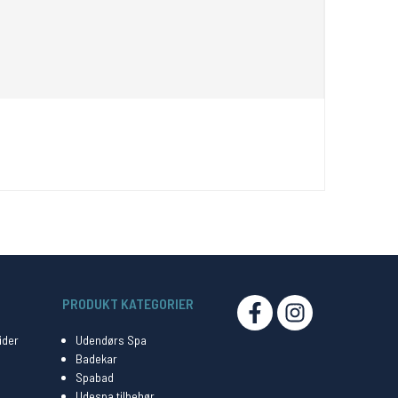
PRODUKT KATEGORIER
SOCIAL
ider
Udendørs Spa
Badekar
Spabad
Udespa tilbehør