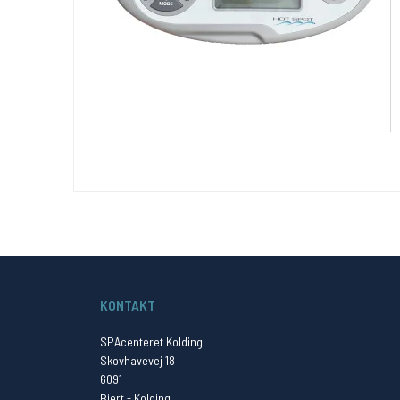
KONTAKT
SPAcenteret Kolding
Skovhavevej 18
6091
Bjert - Kolding