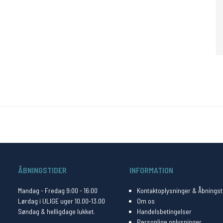
ÅBNINGSTIDER
INFORMATION
Mandag - Fredag 9:00 - 16:00
Kontaktoplysninger & Åbningst
Lørdag i ULIGE uger 10.00-13.00
Om os
Søndag & helligdage lukket.
Handelsbetingelser
Personlige oplysninger