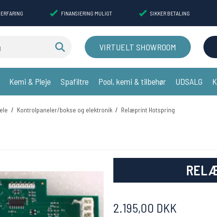
 ERFARING
FINANSIERING MULIGT
SIKKER BETALING
VIRTUELT SHOWROOM
Kemi & Pleje
Spafiltre
Pool, kemi & tilbehør
UDSALG
K
ele
/
Kontrolpaneler/bokse og elektronik
/
Relæprint Hotspring
RELÆ
2.195,00 DKK