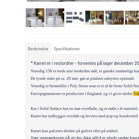
Beskrivelse
Specifikationer
* Karret er i restordrer - forventes på lager december 2
Venedig 156 er trods sine beskedne mål, et ganske rummeligt kar
De tynde sider på ca. 20 mm. gør at pladsen udnyttes optimalt.
Venedig er fremstillet i Poly Stone som er et af de beste Solid Su
Farvepigmenterne er produceret i England, og vi giver derfor
5 å
Kar i Solid Surface har en mat overflade, og er støbt i ét materie
K
arret har indbygget overløb og leveres med pop-op bundventil 
Karret kan palceres direkte på gulvet eller på sokkel.
Vær opmærksom på at der ikke altid er plads under karret 