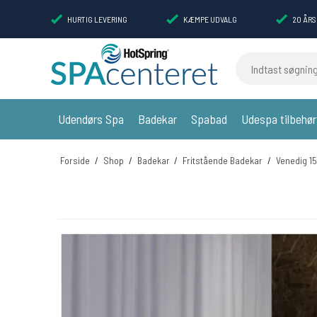
HURTIG LEVERING
KÆMPE UDVALG
20 ÅRS
Indtast søgning
Udendørs Spa
Badekar
Spabad
Udespa tilbehør
Forside
/
Shop
/
Badekar
/
Fritstående Badekar
/
Venedig 15