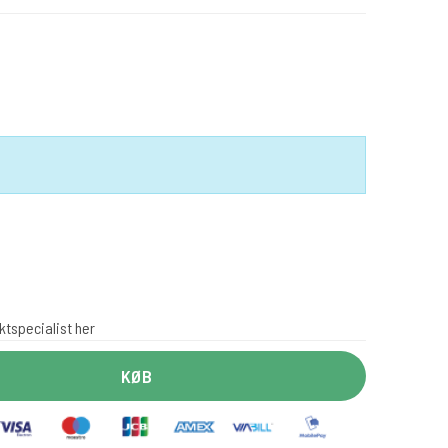
ktspecialist her
KØB