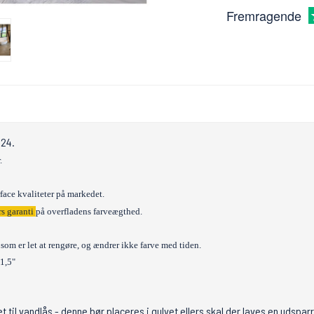
Fremragende
024.
.
rface kvaliteter på markedet.
rs garanti
på overfladens farveægthed.
l, som er let at rengøre, og ændrer ikke farve med tiden.
1,5"
til vandlås - denne bør placeres i gulvet ellers skal der laves en udsparr