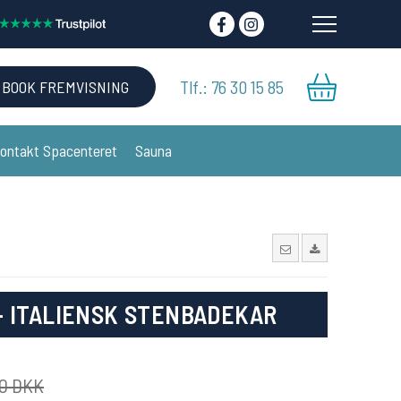
Tlf.: 76 30 15 85
BOOK FREMVISNING
ontakt Spacenteret
Sauna
 - ITALIENSK STENBADEKAR
00 DKK