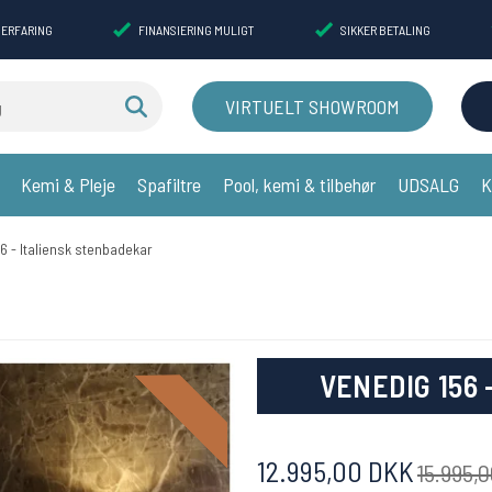
 ERFARING
FINANSIERING MULIGT
SIKKER BETALING
VIRTUELT SHOWROOM
Kemi & Pleje
Spafiltre
Pool, kemi & tilbehør
UDSALG
K
6 - Italiensk stenbadekar
Tilbud 18 %
VENEDIG 156
12.995,00 DKK
15.995,