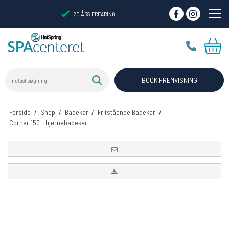
20 ÅRS ERFARING
Indtast søgning
VIRTUELT SHOWROOM
BOOK FREMVISNING
Forside
/
Shop
/
Badekar
/
Fritstående Badekar
/
Corner 150 - hjørnebadekar