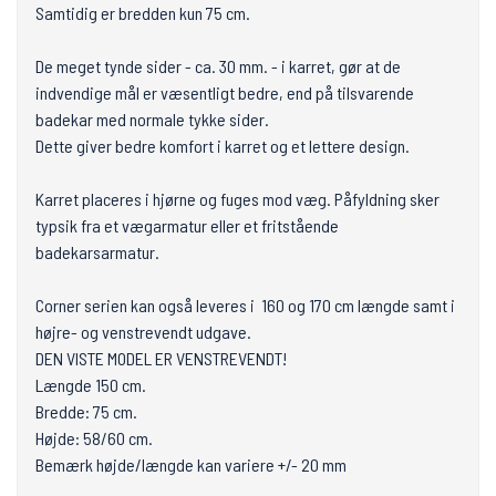
Samtidig er bredden kun 75 cm.
De meget tynde sider - ca. 30 mm. - i karret, gør at de
indvendige mål er væsentligt bedre, end på tilsvarende
badekar med normale tykke sider.
Dette giver bedre komfort i karret og et lettere design.
Karret placeres i hjørne og fuges mod væg. Påfyldning sker
typsik fra et vægarmatur eller et fritstående
badekarsarmatur.
Corner serien kan også leveres i 160 og 170 cm længde samt i
højre- og venstrevendt udgave.
DEN VISTE MODEL ER VENSTREVENDT!
Længde 150 cm.
Bredde: 75 cm.
Højde: 58/60 cm.
Bemærk højde/længde kan variere +/- 20 mm