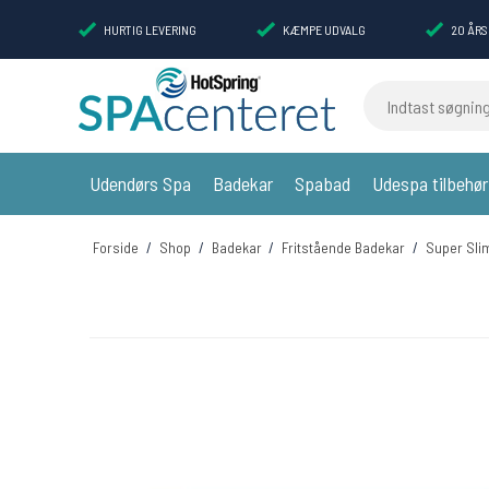
HURTIG LEVERING
KÆMPE UDVALG
20 ÅRS
Indtast søgning
Udendørs Spa
Badekar
Spabad
Udespa tilbehør
Forside
/
Shop
/
Badekar
/
Fritstående Badekar
/
Super Sli