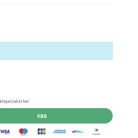
ktspecialist her
KØB