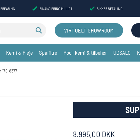
 ERFARING
FINANSIERING MULIGT
SIKKER BETALING
VIRTUELT SHOWROOM
Kemi & Pleje
Spafiltre
Pool, kemi & tilbehør
UDSALG
K
m 170-8377
SUP
8.995,00 DKK